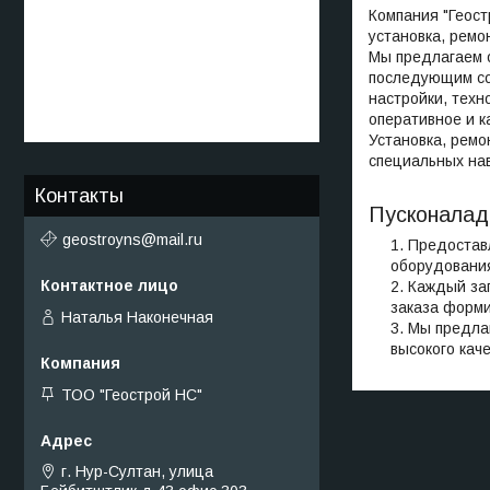
Компания "Геос
установка, ремо
Мы предлагаем о
последующим со
настройки, техн
оперативное и к
Установка, ремо
специальных на
Контакты
Пусконалад
geostroyns@mail.ru
Предоставл
оборудования
Каждый зап
заказа форми
Наталья Наконечная
Мы предлаг
высокого кач
ТОО "Геострой НС"
г. Нур-Султан, улица