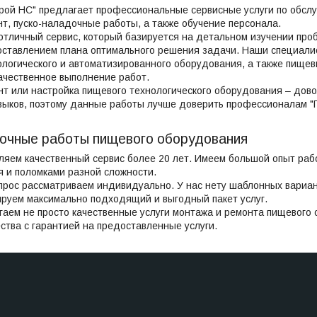
трой НС" предлагает профессиональные сервисные услуги по обсл
нт, пуско-наладочные работы, а также обучение персонала.
тличный сервис, который базируется на детальном изучении проб
ставлением плана оптимального решения задачи. Наши специали
ологического и автоматизированного оборудования, а также пищев
ачественное выполнение работ.
нт или настройка пищевого технологического оборудования – дов
выков, поэтому данные работы лучше доверить профессионалам "Г
очные работы пищевого оборудования
яем качественный сервис более 20 лет. Имеем большой опыт раб
 и поломками разной сложности.
рос рассматриваем индивидуально. У нас нету шаблонных вариан
руем максимально подходящий и выгодный пакет услуг.
аем не просто качественные услуги монтажа и ремонта пищевого 
ества с гарантией на предоставленные услуги.